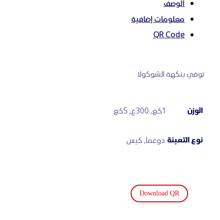
الوصف
معلومات إضافية
QR Code
توفي بنكهة الشوكولا
الوزن
1كغ, 300غ, 5كغ
نوع التعبئة
دوغما, كيس
Download QR