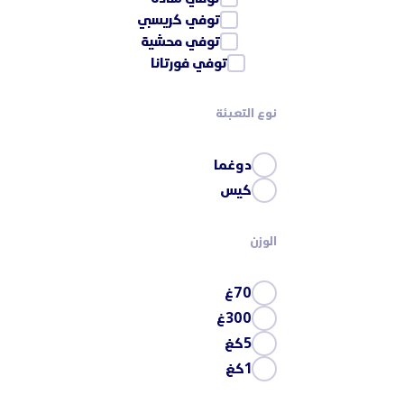
توفي كريسبي
توفي محشية
توفي فورتانا
نوع التعبئة
دوغما
كيس
الوزن
70غ
300غ
5كغ
1كغ