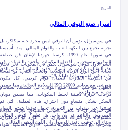
التاريخ
أسرار صنع التوفي المثالي
في سويسرال، نؤمن أن التوفي ليس مجرد حبة سكاكر، بل
تجربة تجمع بين النكهة الغنية والقوام المثالي. منذ تأسيسنا
في سوريا عام 1999، كرسنا جهودنا لإتقان فن صناعة
التوفي، مستخدمين أفضل المكونات وأحدث التقنيات. في
السر الأول لتوفي سويسرال يكمن في المكونات. نحن نختار
هذا المقال، نكشف عن أسرار تحقيق التوفي المثالي الذي
بعناية أجود أنواع الزبدة الطبيعية والسكر النقي، مع لمسة
يذوب في الفم ويترك انطباعًا لا يُنسى.
من الكريمة الطازجة لضمان قوام كريمي. كل مكون
يتماشى مع معايير ISO 22000 للسلامة الغذائية، مما يضمن
الطهي هو قلب عملية صنع التوفي. في مصنعنا، نستخدم
تجربة آمنة ولذيذة.
درجات حرارة دقيقة لخلط المكونات، مما يضمن ذوبان
السكر بشكل متساوٍ دون احتراق. هذه العملية، التي تم
تهيئتها عبر سنوات من التجربة، تجعل توفينا يتمتع بالقوام
في سويسرال، لا نكتفي بالتوفي التقليدي. نجرب نكهات
المقرمش والناعم في آن واحد. هل تعلم؟ التوفي المثالي
مستوحاة من التراث السوري، مثل الورد أو الزعفران،
يحتاج إلى توقيت دقيق للوصول إلى اللون الذهبي المثالي.
ونمزجها مع لمسات عصرية تناسب الأذواق العالمية. سواء