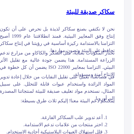
سكاكر صديقة للبيئة
نحن لا نكتفي بصنع سكاكر لذيذة بل نحرص على أن تكون
إنتاج وفق المعايير البيئية. فمنذ انطلاقتنا عام 1999 أصبح
التزامنا بالاستدامة ركيزة أساسية في رؤيتنا في إنتاج سكاكر
تحافظ على البيئة وتصون مواردها.
نختار المكونات بعناية، مثل السكر والكاكاو من مزارع تدعم
الزراعة المستدامة. هذا يضمن جودة عالية مع تقليل الأثر
البيئي. التزامنا بمعايير ISO 22000 يضمن أن كل خطوة في
الإنتاج آمنة ومسؤولة.
في مصانعنا، نعمل على تقليل النفايات من خلال إعادة تدوير
المواد الزائدة واستخدام عبوات قابلة للتحلل. على سبيل
المثال، نستخدم مواد تغليف صديقة للبيئة لمنتجاتنا المصدرة
إلى أوروبا.
يمكنكم دعم البيئة معنا! إليكم ثلاث طرق بسيطة:
أعد تدوير علب السكاكر الفارغة.
اختر منتجات من علامات تدعم الاستدامة.
قلل استهلاك العبوات البلاستيكية أحادية الاستخدام.