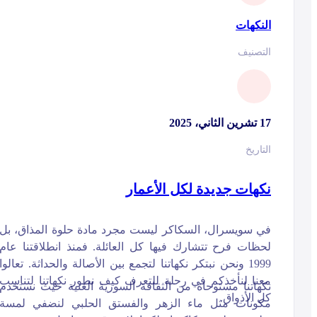
النكهات
التصنيف
17 تشرين الثاني، 2025
التاريخ
نكهات جديدة لكل الأعمار
في سويسرال، السكاكر ليست مجرد مادة حلوة المذاق، بل
لحظات فرح تتشارك فيها كل العائلة. فمنذ انطلاقتنا عام
1999 ونحن نبتكر نكهاتنا لتجمع بين الأصالة والحداثة. تعالوا
معنا لنأخذكم في رحلة للتعرف كيف نطور نكهاتنا لتناسب
نكهاتنا مستوحاة من الثقافة السورية الغنية حيث نستخدم
كل الأذواق.
مكونات مثل ماء الزهر والفستق الحلبي لنضفي لمسة