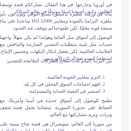
في أوروبا وخارجها. في هذا المقال، نشارككم قصة توسعنا
العالمي وكيف أصبحنا اسمًا موثوقًا في عالم السكاكر.
بدأنا في ورشة صغيرة بدمشق، نصنع التوفي وبون بون بأيدٍ
ماهرة. التزامنا بالجودة ومعايير ISO 22000 ساعدنا على بناء
سمعة قوية محليًا. لكن طموحنا لم يتوقف عند الحدود.
الوصول إلى أسواق مثل ألمانيا وهولندا لم يكن سهلاً. واجهنا
تحديات مثل تلبية متطلبات التصدير الصارمة والتنافس مع
العلامات العالمية. لكن بفضل ابتكار النكهات وتحسين الإنتاج،
استطعنا كسب ثقة الزبائن الأوروبيين.
من خبرتنا، إليكم ثلاث نصائح للشركات الطامحة للتصدير:
التزم بمعايير الجودة العالمية.
افهم احتياجات السوق المحلي في كل بلد.
استثمر في التعبئة الجذابة والمستدامة.
نطمح للوصول إلى أسواق جديدة في آسيا وأمريكا، مع
الحفاظ على جذورنا السورية. منتجاتنا تحمل قصة شغف
وتراث، ونريد مشاركتها مع العالم.
من سوريا إلى العالم، سويسرال هي قصة نجاح مبنية على
الجودة والطموح. جرب سكاكرنا واكتشف لماذا يحبها العالم!