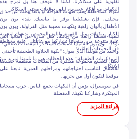
تقليدية على سكاكرنا. لكننا لا نتوقف هنا بل نمزج هذه
النكهات مع أفكار عصرية، لنلبي توقعات محبي السكاكر
سواء كنت طفلاً يحب نكهات الفواكه أو بالغاً يبحث عن مذاق
مختلف، فإن تشكيلتنا توفر ما يناسبك. نقدم بون بون
الأطفال بألوان زاهية ونكهات محببة مثل الفراولة، وبون بون
للكبار .بنكهات مثل القهوة واللوز المحمص ندعوك لتجربة
تلقينا قصصاً رائعة من زبائننا، مثل سارة من ألمانيا التي
علبة متنوعة من .منتجاتنا تشاركها مع عائلتك علبة مختلطة
تؤكد: “بون بون الفانيليا أصبحت السكاكر المفضلة لأطفالي!”
في التجمعات العائلية!
وأحمد من هولندا الذي يقول: “نكهة الحلاوة الطحينية تأخذني
إلى ذكريات الطفولة.” هذه اللحظات هي ما تلمهنا لمزيد من
نعمل لتصنيع مجموعة مبتكرة من المنتجات مصممة خصيصاً
الابتكار.
للأطفال لتناسب احتياجاتهم ومراحلهم العمرية. تابعنا على
موقعنا لتكون أول من يجربها.
في سويسرال، نؤمن أن النكهات تجمع الناس. جرب منتجاتنا
المبتكرة وشاركنا نكهتك المفضلة.
قراءة المزيد