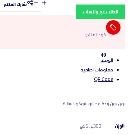
شارك المنتج
الطلب عبر واتساب
كود المنتج:
40
الوصف
معلومات إضافية
QR Code
بون بون زبدة محشو شوكولا سائلة
الوزن
300غ, 5كغ