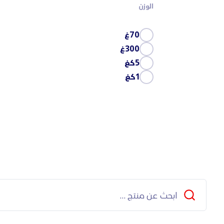
الوزن
70غ
300غ
5كغ
1كغ
إغلاق
Search
...