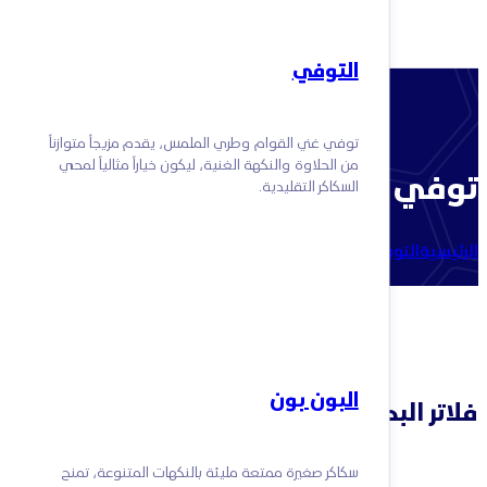
التوفي
توفي غني القوام وطري الملمس، يقدم مزيجاً متوازناً
من الحلاوة والنكهة الغنية، ليكون خياراً مثالياً لمحبي
توفي فورتانا
السكاكر التقليدية.
الرئيسية
التوفي
توفي فورتانا
البون بون
فلاتر البحث
سكاكر صغيرة ممتعة مليئة بالنكهات المتنوعة، تمنح