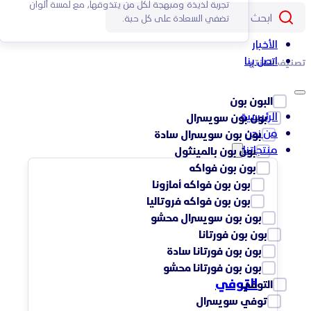
تجربة لذيذة ومبهجة لكل من يتذوقها، مع لمسة ألوان
تضفي السعادة على كل حبة.
الأخبار
اتصل بنا
تصنيف المنتج
البون بون
الرئيسية
بون بون سويسرال
من نحن
بون بون سويسرال سادة
منتجاتنا
بون بون بالمينثول
بون بون فواكه
بون بون فواكه أمازونا
بون بون فواكه فروتاليا
بون بون سويسرال محشو
بون بون فورتانا
بون بون فورتانا سادة
بون بون فورتانا محشو
التوفي
التوفي
توفي سويسرال