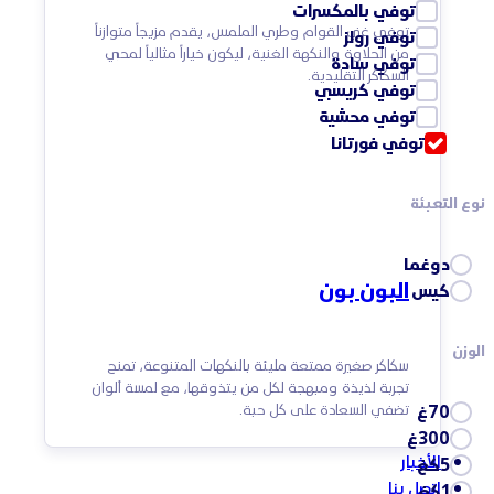
توفي بالمكسرات
توفي غني القوام وطري الملمس، يقدم مزيجاً متوازناً
توفي رولز
من الحلاوة والنكهة الغنية، ليكون خياراً مثالياً لمحبي
توفي سادة
السكاكر التقليدية.
توفي كريسبي
توفي محشية
توفي فورتانا
نوع التعبئة
دوغما
البون بون
كيس
الوزن
سكاكر صغيرة ممتعة مليئة بالنكهات المتنوعة، تمنح
تجربة لذيذة ومبهجة لكل من يتذوقها، مع لمسة ألوان
تضفي السعادة على كل حبة.
70غ
300غ
الأخبار
5كغ
اتصل بنا
1كغ