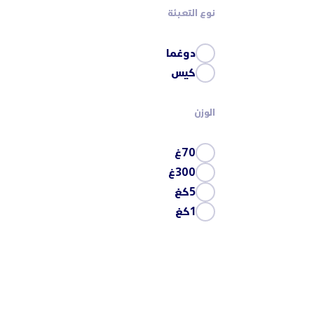
نوع التعبئة
دوغما
كيس
الوزن
70غ
300غ
5كغ
1كغ