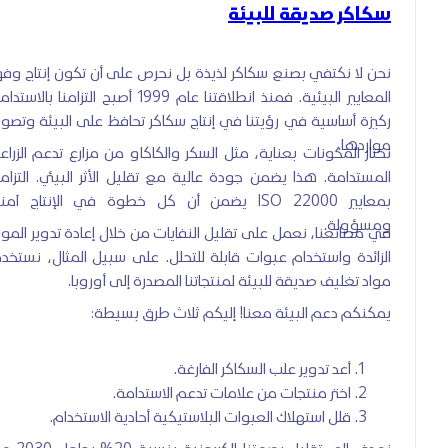
سكاكر صديقة للبيئة
نحن لا نكتفي بصنع سكاكر لذيذة بل نحرص على أن تكون إنتاج وفق
المعايير البيئية. فمنذ انطلاقتنا عام 1999 أصبح التزامنا بالاستدامة
ركيزة أساسية في رؤيتنا في إنتاج سكاكر تحافظ على البيئة وتصون
مواردها.
نختار المكونات بعناية، مثل السكر والكاكاو من مزارع تدعم الزراعة
المستدامة. هذا يضمن جودة عالية مع تقليل الأثر البيئي. التزامنا
بمعايير ISO 22000 يضمن أن كل خطوة في الإنتاج آمنة
ومسؤولة.
في مصانعنا، نعمل على تقليل النفايات من خلال إعادة تدوير المواد
الزائدة واستخدام عبوات قابلة للتحلل. على سبيل المثال، نستخدم
مواد تغليف صديقة للبيئة لمنتجاتنا المصدرة إلى أوروبا.
يمكنكم دعم البيئة معنا! إليكم ثلاث طرق بسيطة:
أعد تدوير علب السكاكر الفارغة.
اختر منتجات من علامات تدعم الاستدامة.
قلل استهلاك العبوات البلاستيكية أحادية الاستخدام.
نهدف إلى تقليل بصمتنا الكربونية بنسبة 20% بحلول 2030 