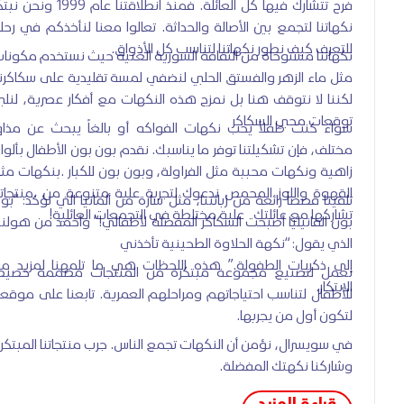
فرح تتشارك فيها كل العائلة. فمنذ انطلاقتنا عام 1999 ونحن نبتكر
نكهاتنا لتجمع بين الأصالة والحداثة. تعالوا معنا لنأخذكم في رحلة
للتعرف كيف نطور نكهاتنا لتناسب كل الأذواق.
نكهاتنا مستوحاة من الثقافة السورية الغنية حيث نستخدم مكونات
مثل ماء الزهر والفستق الحلبي لنضفي لمسة تقليدية على سكاكرنا.
لكننا لا نتوقف هنا بل نمزج هذه النكهات مع أفكار عصرية، لنلبي
توقعات محبي السكاكر
سواء كنت طفلاً يحب نكهات الفواكه أو بالغاً يبحث عن مذاق
مختلف، فإن تشكيلتنا توفر ما يناسبك. نقدم بون بون الأطفال بألوان
زاهية ونكهات محببة مثل الفراولة، وبون بون للكبار .بنكهات مثل
القهوة واللوز المحمص ندعوك لتجربة علبة متنوعة من .منتجاتنا
تلقينا قصصاً رائعة من زبائننا، مثل سارة من ألمانيا التي تؤكد: “بون
تشاركها مع عائلتك علبة مختلطة في التجمعات العائلية!
بون الفانيليا أصبحت السكاكر المفضلة لأطفالي!” وأحمد من هولندا
الذي يقول: “نكهة الحلاوة الطحينية تأخذني
إلى ذكريات الطفولة.” هذه اللحظات هي ما تلمهنا لمزيد من
نعمل لتصنيع مجموعة مبتكرة من المنتجات مصممة خصيصاً
الابتكار.
للأطفال لتناسب احتياجاتهم ومراحلهم العمرية. تابعنا على موقعنا
لتكون أول من يجربها.
في سويسرال، نؤمن أن النكهات تجمع الناس. جرب منتجاتنا المبتكرة
وشاركنا نكهتك المفضلة.
قراءة المزيد