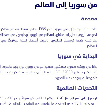
من سوريا إلى العالم
مقدمة
بدأت رحلة سويسرال في سوريا عام 1999 بحلم بسيط: تقديم سكاك
الجودة. اليوم، نصل إلى عشاق السكاكر في أوروبا وخارجها. في هذا المق
نشارككم قصة توسعنا العالمي وكيف أصبحنا اسمًا موثوقًا في ع
السكاكر.
البداية في سوريا
بدأنا في ورشة صغيرة بدمشق، نصنع التوفي وبون بون بأيدٍ ماهرة. التزا
بالجودة ومعايير ISO 22000 ساعدنا على بناء سمعة قوية محليًا
طموحنا لم يتوقف عند الحدود.
التحديات العالمية
الوصول إلى أسواق مثل ألمانيا وهولندا لم يكن سهلاً. واجهنا تحديات 
تلبية متطلبات التصدير الصارمة والتنافس مع العلامات العالمية. لكن ب