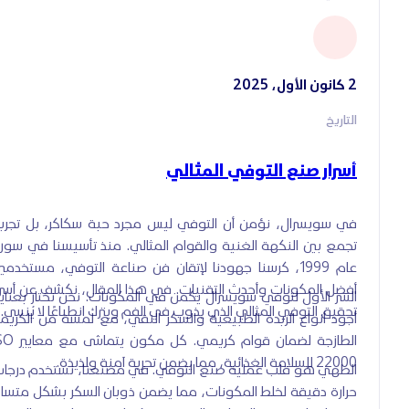
2 كانون الأول، 2025
التاريخ
أسرار صنع التوفي المثالي
في سويسرال، نؤمن أن التوفي ليس مجرد حبة سكاكر، بل تجربة
تجمع بين النكهة الغنية والقوام المثالي. منذ تأسيسنا في سوريا
عام 1999، كرسنا جهودنا لإتقان فن صناعة التوفي، مستخدمين
أفضل المكونات وأحدث التقنيات. في هذا المقال، نكشف عن أسرار
السر الأول لتوفي سويسرال يكمن في المكونات. نحن نختار بعناية
تحقيق التوفي المثالي الذي يذوب في الفم ويترك انطباعًا لا يُنسى.
أجود أنواع الزبدة الطبيعية والسكر النقي، مع لمسة من الكريمة
الطازجة لضمان قوام كريمي. كل مكون يتماشى مع معايير O
22000 للسلامة الغذائية، مما يضمن تجربة آمنة ولذيذة.
الطهي هو قلب عملية صنع التوفي. في مصنعنا، نستخدم درجات
حرارة دقيقة لخلط المكونات، مما يضمن ذوبان السكر بشكل متساوٍ